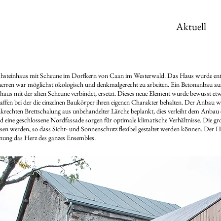
Aktuell
ruchsteinhaus mit Scheune im Dorfkern von Caan im Westerwald. Das Haus wurde ent
auherren war möglichst ökologisch und denkmalgerecht zu arbeiten. Ein Betonanbau a
aus mit der alten Scheune verbindet, ersetzt. Dieses neue Element wurde bewusst etw
chaffen bei der die einzelnen Baukörper ihren eigenen Charakter behalten. Der Anbau w
rechten Brettschalung aus unbehandelter Lärche beplankt, dies verleiht dem Anbau ei
eine geschlossene Nordfassade sorgen für optimale klimatische Verhältnisse. Die gro
ssen werden, so dass Sicht- und Sonnenschutz flexibel gestaltet werden können. Der
einung das Herz des ganzes Ensembles.